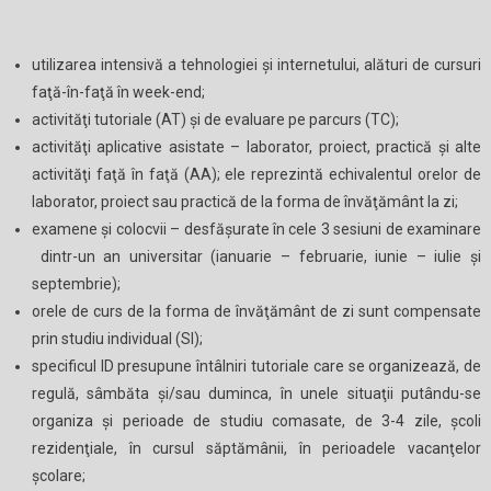
utilizarea intensivă a tehnologiei şi internetului, alături de cursuri
faţă-în-faţă în week-end;
activităţi tutoriale (AT) şi de evaluare pe parcurs (TC);
activităţi aplicative asistate – laborator, proiect, practică şi alte
activităţi faţă în faţă (AA); ele reprezintă echivalentul orelor de
laborator, proiect sau practică de la forma de învăţământ la zi;
examene şi colocvii – desfăşurate în cele 3 sesiuni de examinare
dintr-un an universitar (ianuarie – februarie, iunie – iulie şi
septembrie);
orele de curs de la forma de învăţământ de zi sunt compensate
prin studiu individual
(SI);
specificul ID presupune întâlniri tutoriale care se organizează, de
regulă, sâmbăta şi/sau duminca, în unele situaţii putându-se
organiza şi perioade de studiu comasate, de 3-4 zile, şcoli
rezidenţiale, în cursul săptămânii, în perioadele vacanţelor
şcolare;