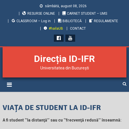
sâmbătă, august 08, 2026
RESURSE ONLINE
CARNET STUDENT – UMS
CLASSROOM – Log in
BIBLIOTECĂ
REGULAMENTE
#hailaUB
CONTACT
Direcția ID-IFR
Universitatea din București
VIAȚA DE STUDENT LA ID-IFR
A fi student ‘’la distanţă’’ sau cu ‘’frecvenţă redusă’’ înseamnă: