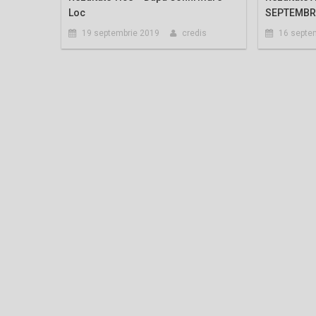
Loc
SEPTEMBRI
19 septembrie 2019
credis
16 septe