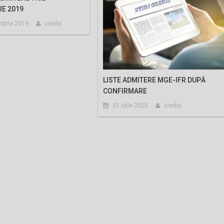
E 2019
mbrie 2019
credis
LISTE ADMITERE MGE-IFR DUPĂ
CONFIRMARE
31 iulie 2025
credis