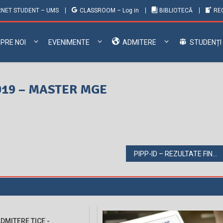
NET STUDENT – UMS
CLASSROOM – Log in
BIBLIOTECĂ
RE
PRE NOI
EVENIMENTE
ADMITERE
STUDENȚI
019 – MASTER MGE
PIPP-ID – REZULTATE FINALE dupa CONFIRMARE
ADMITERE TICE -