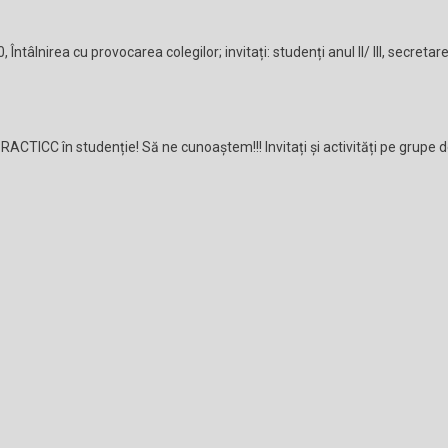
, Întâlnirea cu provocarea colegilor; invitați: studenți anul II/ III, secretare
i PRACTICC în studenție! Să ne cunoaștem!!! Invitați și activități pe grupe 