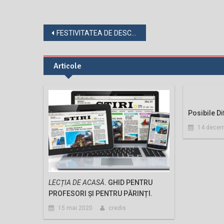
Navigare
FESTIVITATEA DE DESCHIDERE A ANULUI UNIVERSITAR 2021 – 2022
în
Articole
articole
Posibile Di
14 decem
LECȚIA DE ACASĂ
. GHID PENTRU
PROFESORI ȘI PENTRU PĂRINȚI.
15 mai 2020
credis