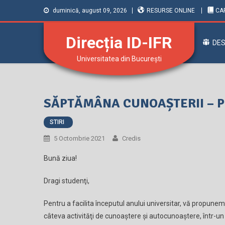
duminică, august 09, 2026
RESURSE ONLINE
CA
Direcția ID-IFR
DES
Universitatea din București
SĂPTĂMÂNA CUNOAȘTERII – PIP
STIRI
5 Octombrie 2021
Credis
Bună ziua!
Dragi studenţi,
Pentru a facilita începutul anului universitar, vă propunem
câteva activităţi de cunoaştere şi autocunoaştere, într-un 