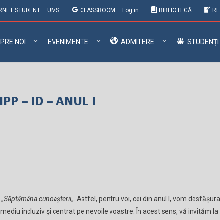
RNET STUDENT – UMS
CLASSROOM – Log in
BIBLIOTECĂ
RE
PRE NOI
EVENIMENTE
ADMITERE
STUDENȚI
P – ID – ANUL I
 „
Săptămâna cunoaşterii
„. Astfel, pentru voi, cei din anul I, vom desfăşura
mediu incluziv şi centrat pe nevoile voastre. În acest sens, vă invităm la