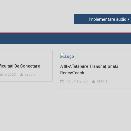
Implementare audio
ficultati De Conectare
A III-A Întâlnire Transnațională
RenewTeach
brie 2020
credis
12 iunie 2023
credis