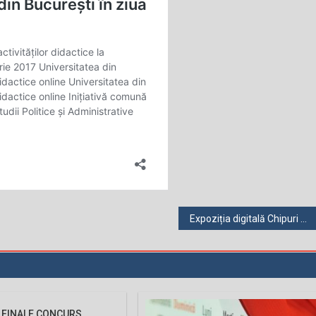
Expoziția digitală Chipuri masculine – Pedagogie și Psihologie la Universitatea din București. Perioada pre și post Revoluția Română din 1989
 FINALE CONCURS