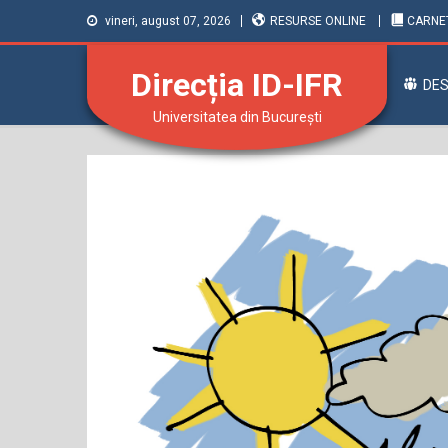
vineri, august 07, 2026
RESURSE ONLINE
CARNE
Direcția ID-IFR
DES
Universitatea din București