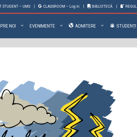
T STUDENT – UMS
CLASSROOM – Log in
BIBLIOTECĂ
REGU
PRE NOI
EVENIMENTE
ADMITERE
STUDENȚI